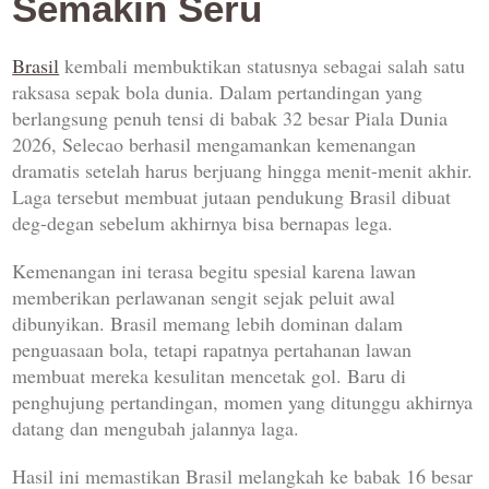
Semakin Seru
Brasil
kembali membuktikan statusnya sebagai salah satu
raksasa sepak bola dunia. Dalam pertandingan yang
berlangsung penuh tensi di babak 32 besar Piala Dunia
2026, Selecao berhasil mengamankan kemenangan
dramatis setelah harus berjuang hingga menit-menit akhir.
Laga tersebut membuat jutaan pendukung Brasil dibuat
deg-degan sebelum akhirnya bisa bernapas lega.
Kemenangan ini terasa begitu spesial karena lawan
memberikan perlawanan sengit sejak peluit awal
dibunyikan. Brasil memang lebih dominan dalam
penguasaan bola, tetapi rapatnya pertahanan lawan
membuat mereka kesulitan mencetak gol. Baru di
penghujung pertandingan, momen yang ditunggu akhirnya
datang dan mengubah jalannya laga.
Hasil ini memastikan Brasil melangkah ke babak 16 besar