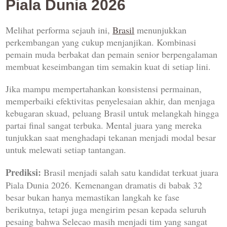
Piala Dunia 2026
Melihat performa sejauh ini,
Brasil
menunjukkan
perkembangan yang cukup menjanjikan. Kombinasi
pemain muda berbakat dan pemain senior berpengalaman
membuat keseimbangan tim semakin kuat di setiap lini.
Jika mampu mempertahankan konsistensi permainan,
memperbaiki efektivitas penyelesaian akhir, dan menjaga
kebugaran skuad, peluang Brasil untuk melangkah hingga
partai final sangat terbuka. Mental juara yang mereka
tunjukkan saat menghadapi tekanan menjadi modal besar
untuk melewati setiap tantangan.
Prediksi:
Brasil menjadi salah satu kandidat terkuat juara
Piala Dunia 2026. Kemenangan dramatis di babak 32
besar bukan hanya memastikan langkah ke fase
berikutnya, tetapi juga mengirim pesan kepada seluruh
pesaing bahwa Selecao masih menjadi tim yang sangat