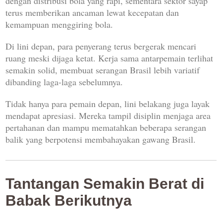
dengan distribusi bola yang rapi, sementara sektor sayap
terus memberikan ancaman lewat kecepatan dan
kemampuan menggiring bola.
Di lini depan, para penyerang terus bergerak mencari
ruang meski dijaga ketat. Kerja sama antarpemain terlihat
semakin solid, membuat serangan Brasil lebih variatif
dibanding laga-laga sebelumnya.
Tidak hanya para pemain depan, lini belakang juga layak
mendapat apresiasi. Mereka tampil disiplin menjaga area
pertahanan dan mampu mematahkan beberapa serangan
balik yang berpotensi membahayakan gawang Brasil.
Tantangan Semakin Berat di
Babak Berikutnya