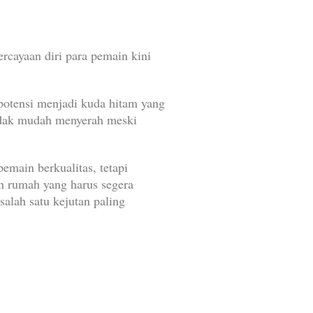
ercayaan diri para pemain kini
potensi menjadi kuda hitam yang
idak mudah menyerah meski
emain berkualitas, tetapi
n rumah yang harus segera
salah satu kejutan paling