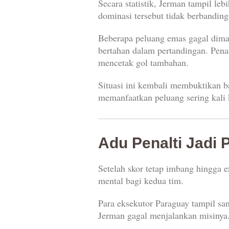
Secara statistik, Jerman tampil l
dominasi tersebut tidak berbanding
Beberapa peluang emas gagal dima
bertahan dalam pertandingan. Pena
mencetak gol tambahan.
Situasi ini kembali membuktikan b
memanfaatkan peluang sering kali 
Adu Penalti Jadi 
Setelah skor tetap imbang hingga e
mental bagi kedua tim.
Para eksekutor Paraguay tampil sa
Jerman gagal menjalankan misinya.