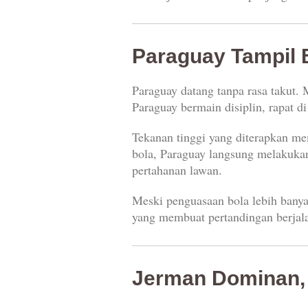
Paraguay Tampil 
Paraguay datang tanpa rasa takut.
Paraguay bermain disiplin, rapat di
Tekanan tinggi yang diterapkan m
bola, Paraguay langsung melakukan 
pertahanan lawan.
Meski penguasaan bola lebih banya
yang membuat pertandingan berjala
Jerman Dominan, 