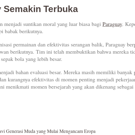
y Semakin Terbuka
 menjadi suntikan moral yang luar biasa bagi
Paraguay
. Kep
i babak berikutnya.
asi permainan dan efektivitas serangan balik, Paraguay ber
awan berikutnya. Tim ini telah membuktikan bahwa mereka t
sepak bola yang lebih besar.
enjadi bahan evaluasi besar. Mereka masih memiliki banyak p
an kurangnya efektivitas di momen penting menjadi pekerjaa
 kini menikmati momen bersejarah yang akan dikenang sebagai 
Xavi Generasi Muda yang Mulai Mengancam Eropa