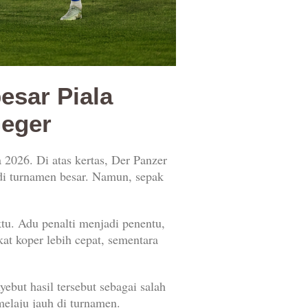
esar Piala
Geger
2026. Di atas kertas, Der Panzer
 di turnamen besar. Namun, sepak
tu. Adu penalti menjadi penentu,
at koper lebih cepat, sementara
ebut hasil tersebut sebagai salah
elaju jauh di turnamen.