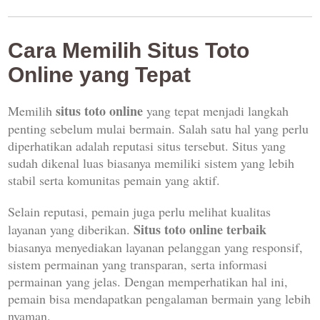
Cara Memilih Situs Toto
Online yang Tepat
situs toto online
Memilih
yang tepat menjadi langkah
penting sebelum mulai bermain. Salah satu hal yang perlu
diperhatikan adalah reputasi situs tersebut. Situs yang
sudah dikenal luas biasanya memiliki sistem yang lebih
stabil serta komunitas pemain yang aktif.
Selain reputasi, pemain juga perlu melihat kualitas
Situs toto online terbaik
layanan yang diberikan.
biasanya menyediakan layanan pelanggan yang responsif,
sistem permainan yang transparan, serta informasi
permainan yang jelas. Dengan memperhatikan hal ini,
pemain bisa mendapatkan pengalaman bermain yang lebih
nyaman.